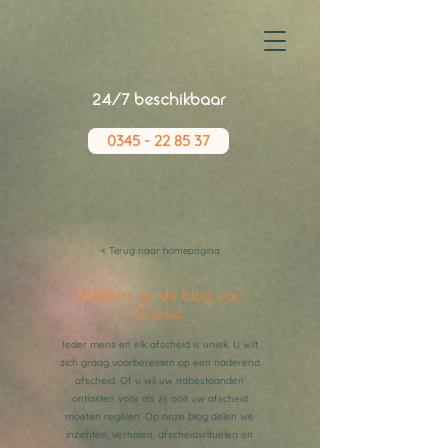
24/7 beschikbaar
0345 - 22 85 37
< Terug naar homepagina
Welkom op de blog van
Finesse
Ieder mens en elk afscheid is uniek. U wilt
zich graag voorbereiden op een naderend
afscheid. Of u wil uw nabestaanden
ontlasten voor als zij ooit uw afscheid
moeten regelen. Op onze blog delen we
inzichten, verhalen, afscheidsrituelen en