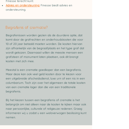
Finesse terecht kunt.
Advies en ondersteuning:
Finesse biedt advies en
ondersteuning.
Begrafenis of crematie?
Begrafenissen worden gezien als de duurdere optie, dat
komt door de grafrechten en onderhoudskosten die voor
10 of 20 jaar betaald moeten worden. De kosten hiervan
zijn afhankelijk van de begraafplaats en het type graf dat
wordt gekozen. Daarnaast willen de meeste mensen een
grafsteen of monument laten plaatsen, ook dit brengt
kosten met zich mee.
Meestal is een crematie goedkoper dan een begrafenis.
Maar deze kan ook veel geld kosten door te kiezen voor
een uitgebreide afscheidsdienst, luxe urn of een nis in een
columbarium. Toch zijn over het algemeen de totale kosten
van een crematie lager dan die van een traditionele
begrafenis.
Bij het kiezen tussen een begrafenis of crematie is het
belangrijk om niet alleen naar de kosten te kijken maar ook
naar persoonlijke, culturele of religieuze redenen. Graag
informeren wij u zodat u een weloverwogen beslissing kunt
nemen.