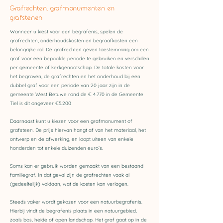
Grafrechten, grafmonumenten en
grafstenen
Wanneer u kiest voor een begrafenis, spelen de
grafrechten, onderhoudskosten en begraafkosten een
belangrijke rol. De grafrechten geven toestemming om een
graf voor een bepaalde periode te gebruiken en verschillen
per gemeente of kerkgenootschap. De totale kosten voor
het begraven, de grafrechten en het onderhoud bij een
dubbel graf voor een periode van 20 jaar zijn in de
gemeente West Betuwe rond de € 4.770 in de Gemeente
Tiel is dit ongeveer €5.200
Daarnaast kunt u kiezen voor een grafmonument of
grafsteen. De prijs hiervan hangt af van het materiaal, het
ontwerp en de afwerking, en loopt uiteen van enkele
honderden tot enkele duizenden euro’s.
Soms kan er gebruik worden gemaakt van een bestaand
familiegraf. In dat geval zijn de grafrechten vaak al
(gedeeltelijk) voldaan, wat de kosten kan verlagen.
Steeds vaker wordt gekozen voor een natuurbegrafenis.
Hierbij vindt de begrafenis plaats in een natuurgebied,
zoals bos, heide of open landschap. Het graf gaat op in de