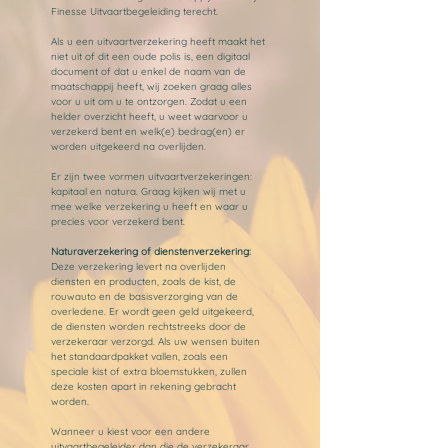
Finesse Uitvaartbegeleiding terecht.
Als u een uitvaartverzekering heeft maakt het
niet uit of dit een oude polis is, een digitaal
document of dat u enkel de naam van de
maatschappij heeft, wij zoeken graag alles
voor u uit om u te ontzorgen. Zodat u een
helder overzicht heeft, u weet waarvoor u
verzekerd bent en welk(e) bedrag(en) er
worden uitgekeerd na overlijden.
Er zijn twee vormen uitvaartverzekeringen:
kapitaal en natura. Graag kijken wij met u
mee welke verzekering u heeft en waar u
precies voor verzekerd bent.
Naturaverzekering of dienstenverzekering:
Deze verzekering levert na overlijden
diensten en producten, zoals de kist, de
rouwauto en de basisverzorging van de
overledene. Er wordt geen geld uitgekeerd,
de diensten worden rechtstreeks door de
verzekeraar verzorgd. Als uw wensen buiten
het standaardpakket vallen, zoals een
speciale kist of extra bloemstukken, zullen
deze kosten apart in rekening gebracht
worden.
Wanneer u kiest voor een andere
uitvaartbegeleider dan die de verzekeraar