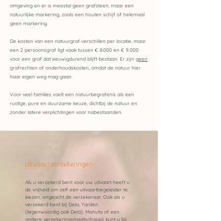
omgeving en er is meestal geen grafsteen, maar een
natuurlijke markering, zoals een houten schijf of helemaal
geen markering.
De kosten van een natuurgraf verschillen per locatie, maar
een 2 persoonsgraf ligt vaak tussen € 8.000 en € 9.000
voor een graf dat eeuwigdurend blijft bestaan. Er zijn
geen
grafrechten of onderhoudskosten, omdat de natuur hier
haar eigen weg mag gaan.
Voor veel families voelt een natuurbegrafenis als een
rustige, pure en duurzame keuze, dichtbij de natuur en
zonder latere verplichtingen voor nabestaanden.
Uitvaartverzekeringen
Als u verzekerd bent voor uw uitvaart heeft u
de vrijheid om zelf een uitvaartbegeleider te
kiezen, ongeacht de verzekeraar. Ook als u
verzekerd bent bij Dela, Yarden
(tegenwoordig ook Dela), Monuta of een
andere verzekeringsmaatschappij kunt u bij