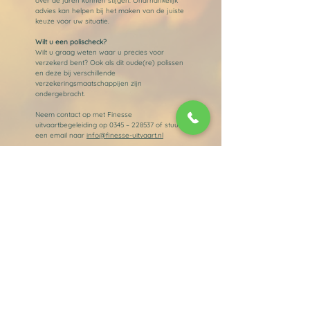
over de jaren kunnen stijgen. Onafhankelijk
advies kan helpen bij het maken van de juiste
keuze voor uw situatie.
Wilt u een polischeck?
Wilt u graag weten waar u precies voor
verzekerd bent? Ook als dit oude(re) polissen
en deze bij verschillende
verzekeringsmaatschappijen zijn
ondergebracht.
Neem contact op met Finesse
uitvaartbegeleiding op 0345 – 228537 of stuur
een email naar
info@finesse-uitvaart.nl
Kan ik met mijn
uitvaartverzekering voor Finesse
kiezen?
U bent bij alle verzekeringen vrij om de
uitvaartonderneming te kiezen die bij u past.
Soms lijken polisvoorwaarden anders te doen
geloven. Twijfelt u of u ons kunt inschakelen?
Wij denken vrijblijvend met u mee over de
mogelijkheden en de gevolgen.
Het kiezen voor een kleinere
uitvaartonderneming zoals Finesse
Uitvaartbegeleiding biedt veel persoonlijke en
praktische voordelen. Wij bieden maatwerk,