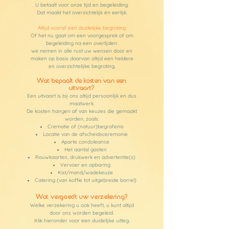
U betaalt voor onze tijd en begeleiding.
Dat maakt het overzichtelijk én eerlijk.
Altijd vooraf een duidelijke begroting
Of het nu gaat om een voorgesprek of om
begeleiding na een overlijden:
we nemen in alle rust uw wensen door en
maken op basis daarvan altijd een heldere
en overzichtelijke begroting.
Wat bepaalt de kosten van een
uitvaart?
Een uitvaart is bij ons altijd persoonlijk en dus
maatwerk.
De kosten hangen af van keuzes die gemaakt
worden, zoals:
Crematie of (natuur)begrafenis
Locatie van de afscheidsceremonie
Aparte condoleance
Het aantal gasten
Rouwkaarten, drukwerk en advertentie(s)
Vervoer en opbaring
Kist/mand/wadekeuze
Catering (van koffie tot uitgebreide borrel)
Wat vergoedt uw verzekering?
Welke verzekering u ook heeft, u kunt altijd
door ons worden begeleid.
Klik hieronder voor een duidelijke uitleg.