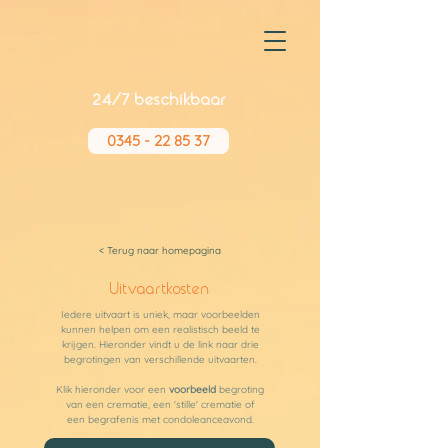
24/7 beschikbaar
0345 - 22 85 37
< Terug naar homepagina
Uitvaartkosten
Iedere uitvaart is uniek, maar voorbeelden
kunnen helpen om een realistisch beeld te
krijgen. Hieronder vindt u de link naar drie
begrotingen van verschillende uitvaarten.
Klik hieronder voor een
voorbeeld
begroting
van een crematie, een 'stille' crematie of
een begrafenis met condoleanceavond.