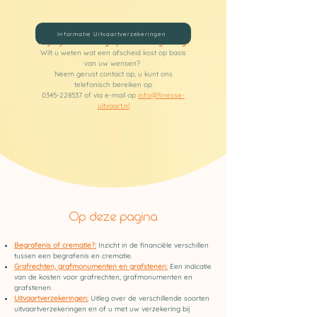
Informatie Uitvaartverzekeringen
Vrijblijvend voorgesprek en begroting?
Wilt u weten wat een afscheid kost op basis
van uw wensen?
Neem gerust contact op, u kunt ons
telefonisch bereiken op
0345-228537
of via e-mail op
info@finesse-
uitvaart.nl
Op deze pagina
Begrafenis of crematie?:
Inzicht in de financiële verschillen
tussen een begrafenis en crematie.
Grafrechten, grafmonumenten en grafstenen:
Een indicatie
van de kosten voor grafrechten, grafmonumenten en
grafstenen.
Uitvaartverzekeringen:
Uitleg over de verschillende soorten
uitvaartverzekeringen en of u met uw verzekering bij