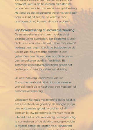
aanwijst, kunt u de te leveren diensten en
producten om laten zetten in een geldbedrag.
Het bedrag dat uitgekeerd wordt verschilt per
polis, u kunt dit zelf bij de verzekeraar
opvragen of wij kunnen dit voor u doen.
Kapitaalverzekering of sommenverzekering
:
Deze verzekering keert een vastgesteld
bedrag uit na overlijden, dat bestemd is voor
de kosten van een uitvaart. U bent vrij om dit
bedrag naar eigen inzicht te besteden en de
keuze van de uitvaartbegeleider is niet
gebonden aan de verzekeraar. Deze vorm
van verzekeren geeft u flexibiliteit. Bij
sommige kapitaalverzekeringen groeit het
bedrag door een jaarlijkse winstdeling.
Uit onafhankelijk onderzoek van de
Consumentenbond blijkt dat u de meeste
vrijheid heeft als u kiest voor een kapitaal- of
sommenverzekering.
Ongeacht het type verzekering dat u kiest, is
het essentieel om goed op de hoogte te zijn
van wat precies gedekt wordt en of dit
aansluit bij uw persoonlijke wensen voor de
uitvaart. Het is ook verstandig om regelmatig
te controleren of de dekking nog up-to-date
is, vooral omdat de kosten voor uitvaarten