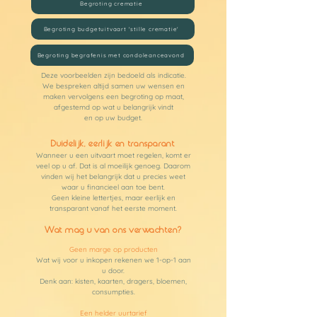
Begroting crematie
Begroting budgetuitvaart 'stille crematie'
Begroting begrafenis met condoleanceavond
Deze voorbeelden zijn bedoeld als indicatie.
We bespreken altijd samen uw wensen en
maken vervolgens een begroting op maat,
afgestemd op wat u belangrijk vindt
en op uw budget.
Duidelijk, eerlijk en transparant
Wanneer u een uitvaart moet regelen, komt er
veel op u af. Dat is al moeilijk genoeg. Daarom
vinden wij het belangrijk dat u precies weet
waar u financieel aan toe bent.
Geen kleine lettertjes, maar eerlijk en
transparant vanaf het eerste moment.
Wat mag u van ons verwachten?
Geen marge op producten
Wat wij voor u inkopen rekenen we 1-op-1 aan
u door.
Denk aan: kisten, kaarten, dragers, bloemen,
consumpties.
Een helder uurtarief