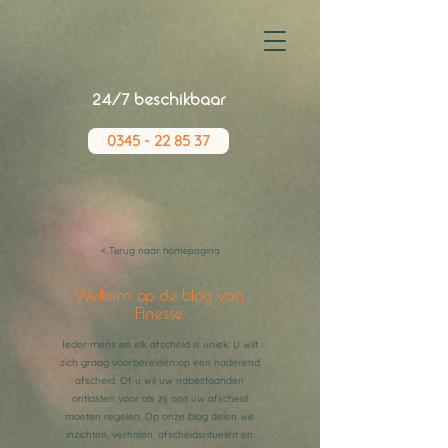
24/7 beschikbaar
0345 - 22 85 37
< Terug naar homepagina
Welkom op de blog van
Finesse
Ieder mens en elk afscheid is uniek. U wilt
zich graag voorbereiden op een naderend
afscheid. Of u wil uw nabestaanden
ontlasten voor als zij ooit uw afscheid
moeten regelen. Op onze blog delen we
inzichten, verhalen, afscheidsrituelen en