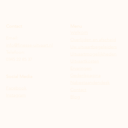
Contact
Menu
Welkom
Email:
Overlijden en afscheid
info@finesse-uitvaart.nl
Uw uitvaartbegeleiders
Telefoon:
Uitvaartmogelijkheden
0345 22 85 37
Uitvaartkosten
Ervaringen
Gedenkpagina
Social Media
Nabestaandendesk
Facebook
Contact
Instagram
Blog