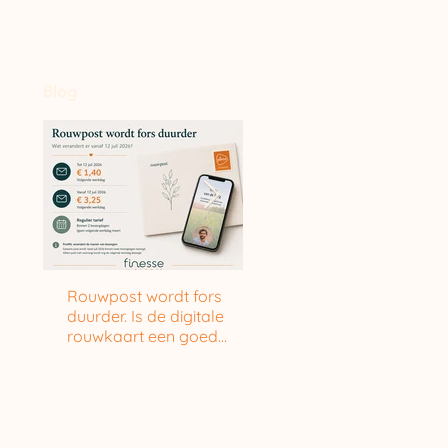
Blog
Rouwpost wordt fors
Oma neemt afscheid va
duurder. Is de digitale
Floris
rouwkaart een goed
alternatief?