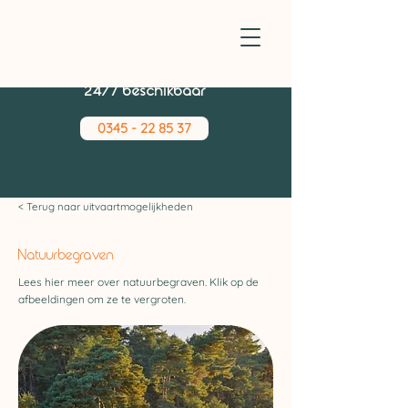
24/7 beschikbaar
0345 - 22 85 37
< Terug naar uitvaartmogelijkheden
Natuurbegraven
Lees hier meer over natuurbegraven. Klik op de
afbeeldingen om ze te vergroten.