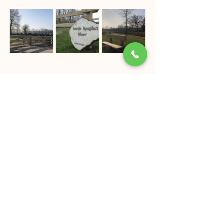
Aandachtspunten bij natuurbegraven
Bij natuurbegraven gelden andere regels 
dan op een reguliere begraafplaats. Alles 
wat mee de natuur in gaat, moet natuurlijk 
en biologisch afbreekbaar zijn. Denk hierbij 
aan de kist, mand, wade, urn en kleding. 
Stoffen zoals katoen, wol, zijde en linnen 
zijn meestal toegestaan; synthetische 
materialen niet. Ook accessoires zoals 
sieraden, een bril of andere niet-
afbreekbare materialen mogen vaak niet 
mee begraven worden.
Een traditionele grafsteen is niet mogelijk. 